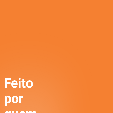
Feito
por